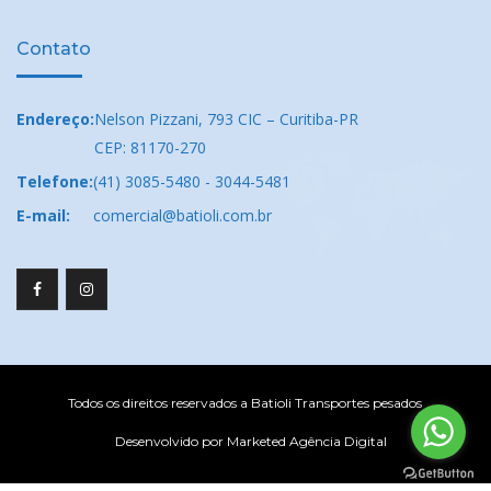
Contato
Endereço:
Nelson Pizzani, 793 CIC – Curitiba-PR
CEP: 81170-270
Telefone:
(41) 3085-5480 - 3044-5481
E-mail:
comercial@batioli.com.br
Todos os direitos reservados a Batioli Transportes pesados
Desenvolvido por Marketed Agência Digital