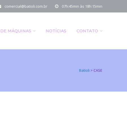
comercial@batioli.com.br
07h:45min às 18h:15min
 DE MÁQUINAS
NOTÍCIAS
CONTATO
Batioli
>
CASE