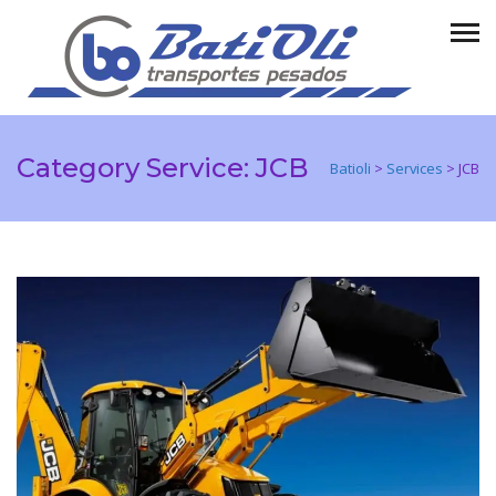
Category Service:
JCB
Batioli
>
Services
>
JCB